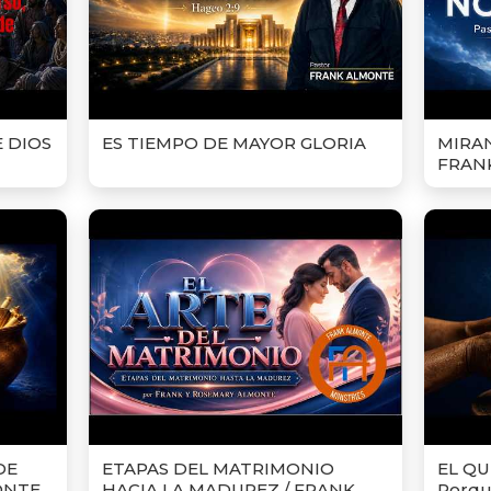
E DIOS
ES TIEMPO DE MAYOR GLORIA
MIRAN
FRAN
DE
ETAPAS DEL MATRIMONIO
EL Q
ONTE
HACIA LA MADUREZ / FRANK
Porqu